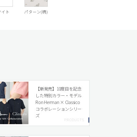
ワイト
パターン(柄)
【新発売】10度目を記念
した特別カラー・モデル
Ron Herman × Classico
コラボレーションシリー
ズ