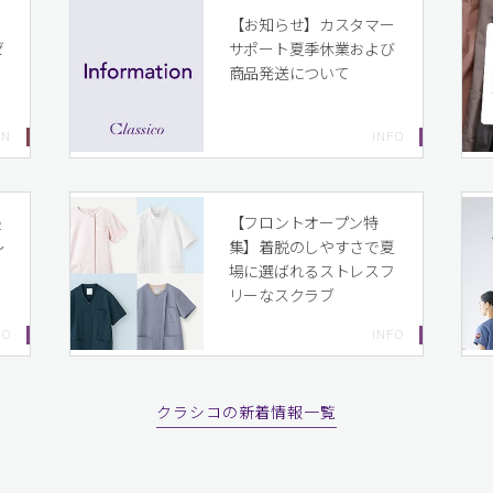
イ
【お知らせ】カスタマー
ゼ
サポート夏季休業および
ま
商品発送について
り
最
【フロントオープン特
〜
集】着脱のしやすさで夏
場に選ばれるストレスフ
リーなスクラブ
クラシコの新着情報一覧