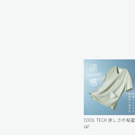
COOL TECH 涼しさの秘
は?