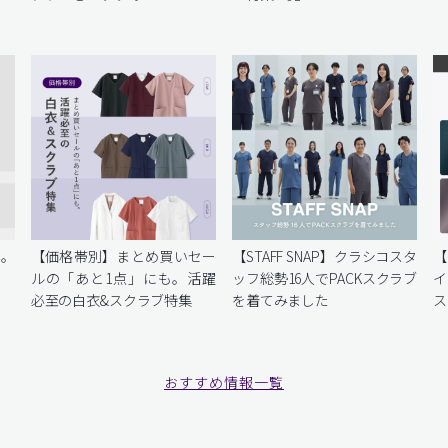
を。
【価格帯別】まとめ買いセー
【STAFF SNAP】クラシコスタ
【
ルの「あと1点」にも。活躍
ッフ総勢16人でPACKスクラブ
イ
必至の白衣&スクラブ特集
を着てみました
ス
おすすめ情報一覧