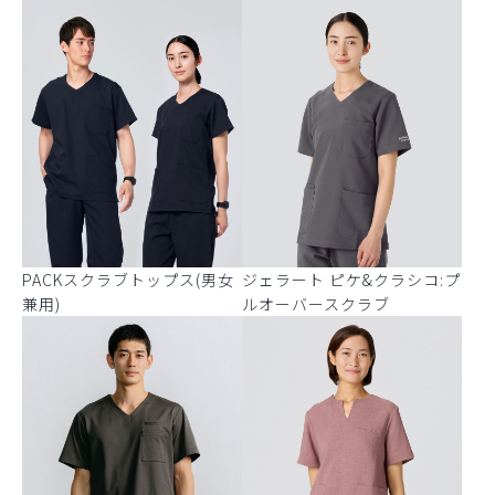
PACKスクラブトップス(男女
ジェラート ピケ&クラシコ:プ
兼用)
ルオーバースクラブ