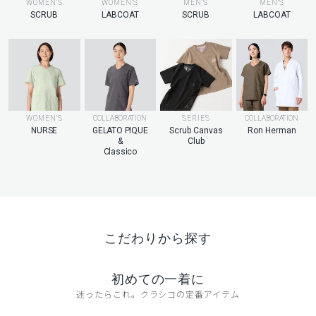
MEN’S
WOMEN’S
WOMEN’S
MEN’S
LABCOAT
SCRUB
LABCOAT
SCRUB
WOMEN’S
COLLABORATION
SERIES
COLLABORATION
NURSE
GELATO PIQUE
Scrub Canvas
Ron Herman
&
Club
Classico
こだわりから探す
初めての一着に
迷ったらこれ。クラシコの定番アイテム