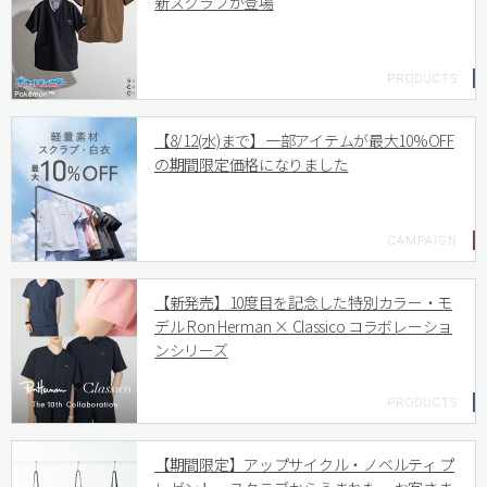
新スクラブが登場
【8/12(水)まで】一部アイテムが最大10%OFF
の期間限定価格になりました
【新発売】10度目を記念した特別カラー・モ
デル Ron Herman × Classico コラボレーショ
ンシリーズ
【期間限定】アップサイクル・ノベルティ プ