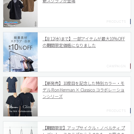
新スクラブが登場
【8/12(水)まで】一部アイテムが最大10%OFF
の期間限定価格になりました
【新発売】10度目を記念した特別カラー・モ
デル Ron Herman × Classico コラボレーショ
ンシリーズ
【期間限定】アップサイクル・ノベルティ プ