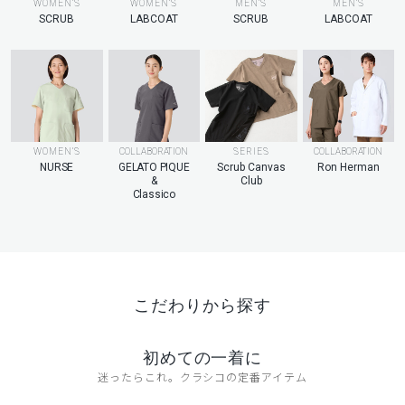
MEN’S
WOMEN’S
WOMEN’S
MEN’S
LABCOAT
SCRUB
LABCOAT
SCRUB
WOMEN’S
COLLABORATION
SERIES
COLLABORATION
NURSE
GELATO PIQUE
Scrub Canvas
Ron Herman
&
Club
Classico
こだわりから探す
初めての一着に
迷ったらこれ。クラシコの定番アイテム