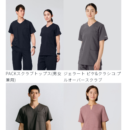
PACKスクラブトップス(男女
ジェラート ピケ&クラシコ:プ
兼用)
ルオーバースクラブ