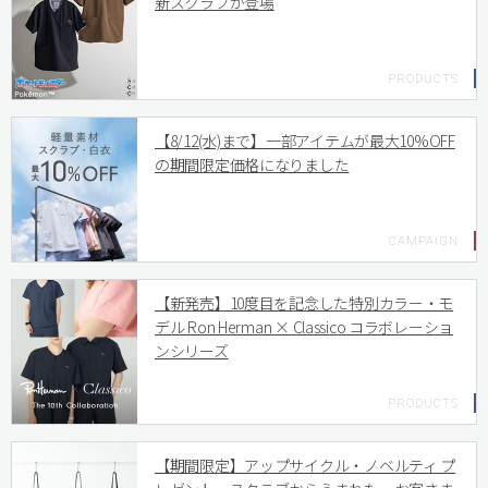
新スクラブが登場
【8/12(水)まで】一部アイテムが最大10%OFF
の期間限定価格になりました
【新発売】10度目を記念した特別カラー・モ
デル Ron Herman × Classico コラボレーショ
ンシリーズ
【期間限定】アップサイクル・ノベルティ プ