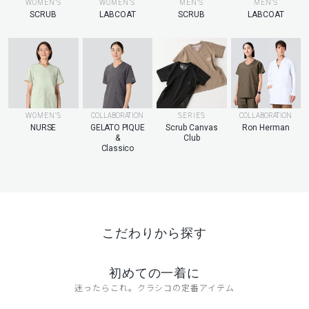
MEN’S
WOMEN’S
WOMEN’S
MEN’S
LABCOAT
SCRUB
LABCOAT
SCRUB
WOMEN’S
COLLABORATION
SERIES
COLLABORATION
NURSE
GELATO PIQUE
Scrub Canvas
Ron Herman
&
Club
Classico
こだわりから探す
初めての一着に
迷ったらこれ。クラシコの定番アイテム