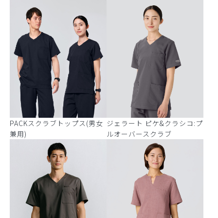
PACKスクラブトップス(男女
ジェラート ピケ&クラシコ:プ
兼用)
ルオーバースクラブ