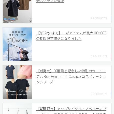
新スクラブが登場
【8/12(水)まで】一部アイテムが最大10%OFF
の期間限定価格になりました
【新発売】10度目を記念した特別カラー・モ
デル Ron Herman × Classico コラボレーショ
ンシリーズ
【期間限定】アップサイクル・ノベルティ プ