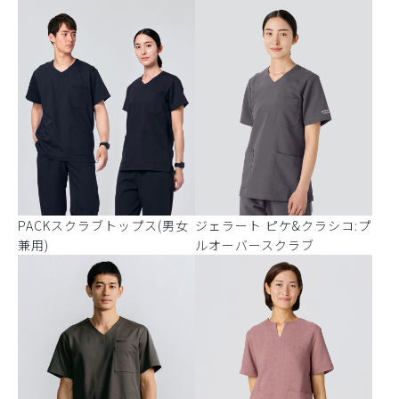
PACKスクラブトップス(男女
ジェラート ピケ&クラシコ:プ
兼用)
ルオーバースクラブ