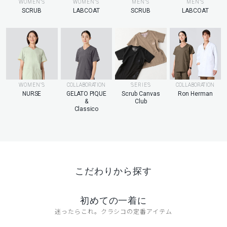
MEN’S
WOMEN’S
WOMEN’S
MEN’S
LABCOAT
SCRUB
LABCOAT
SCRUB
WOMEN’S
COLLABORATION
SERIES
COLLABORATION
NURSE
GELATO PIQUE
Scrub Canvas
Ron Herman
&
Club
Classico
こだわりから探す
初めての一着に
迷ったらこれ。クラシコの定番アイテム