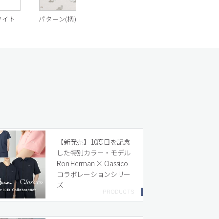
ワイト
パターン(柄)
【新発売】10度目を記念
した特別カラー・モデル
Ron Herman × Classico
コラボレーションシリー
ズ