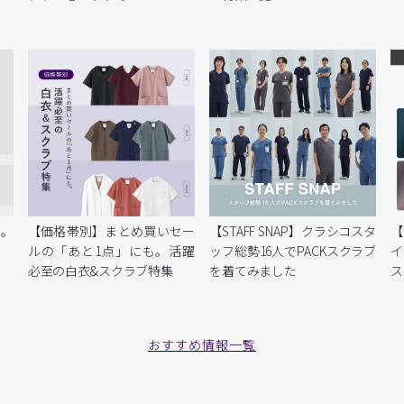
を。
【価格帯別】まとめ買いセー
【STAFF SNAP】クラシコスタ
【
ルの「あと1点」にも。活躍
ッフ総勢16人でPACKスクラブ
イ
必至の白衣&スクラブ特集
を着てみました
ス
おすすめ情報一覧