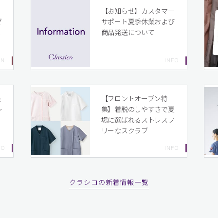
イ
【お知らせ】カスタマー
ゼ
サポート夏季休業および
ま
商品発送について
り
最
【フロントオープン特
〜
集】着脱のしやすさで夏
場に選ばれるストレスフ
リーなスクラブ
クラシコの新着情報一覧