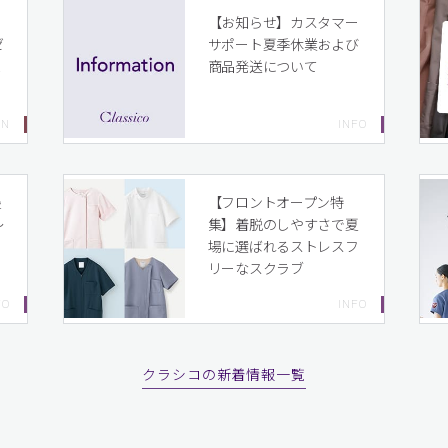
イ
【お知らせ】カスタマー
ゼ
サポート夏季休業および
ま
商品発送について
り
最
【フロントオープン特
〜
集】着脱のしやすさで夏
場に選ばれるストレスフ
リーなスクラブ
クラシコの新着情報一覧