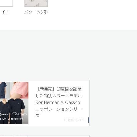
ワイト
パターン(柄)
【新発売】10度目を記念
した特別カラー・モデル
Ron Herman × Classico
コラボレーションシリー
ズ