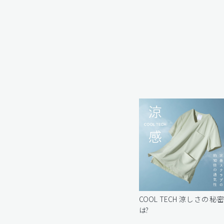
COOL TECH 涼しさの秘
は?