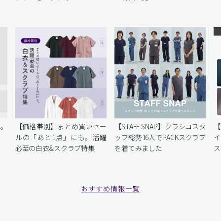
を。
【価格帯別】まとめ買いセー
【STAFF SNAP】クラシコスタ
【
ルの「あと1点」にも。活躍
ッフ総勢16人でPACKスクラブ
イ
必至の白衣&スクラブ特集
を着てみました
ス
おすすめ情報一覧