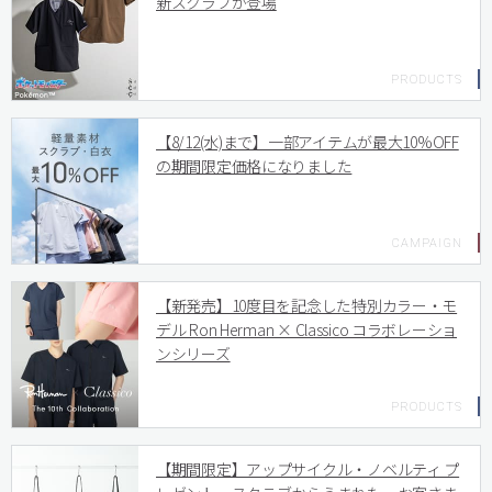
新スクラブが登場
【8/12(水)まで】一部アイテムが最大10%OFF
の期間限定価格になりました
【新発売】10度目を記念した特別カラー・モ
デル Ron Herman × Classico コラボレーショ
ンシリーズ
【期間限定】アップサイクル・ノベルティ プ