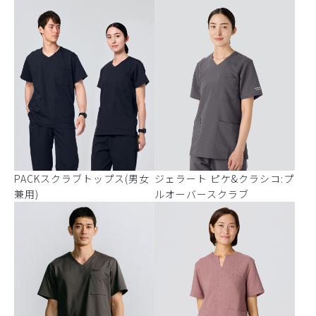
PACKスクラブトップス(男女
ジェラート ピケ&クラシコ:プ
兼用)
ルオーバースクラブ