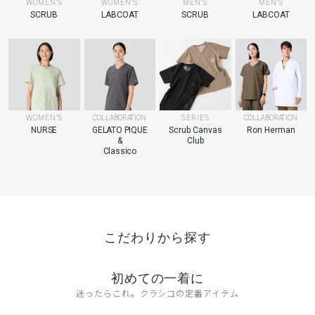
MEN’S
WOMEN’S
WOMEN’S
MEN’S
LABCOAT
SCRUB
LABCOAT
SCRUB
WOMEN’S
COLLABORATION
SERIES
COLLABORATION
NURSE
GELATO PIQUE
Scrub Canvas
Ron Herman
&
Club
Classico
こだわりから探す
初めての一着に
迷ったらこれ。クラシコの定番アイテム