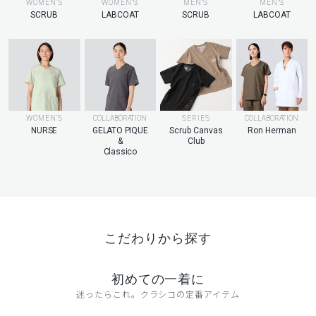
MEN’S
WOMEN’S
WOMEN’S
MEN’S
LABCOAT
SCRUB
LABCOAT
SCRUB
WOMEN’S
COLLABORATION
SERIES
COLLABORATION
NURSE
GELATO PIQUE
Scrub Canvas
Ron Herman
&
Club
Classico
こだわりから探す
初めての一着に
迷ったらこれ。クラシコの定番アイテム