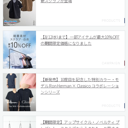
新スクラブが登場
【8/12(水)まで】一部アイテムが最大10%OFF
の期間限定価格になりました
【新発売】10度目を記念した特別カラー・モ
デル Ron Herman × Classico コラボレーショ
ンシリーズ
【期間限定】アップサイクル・ノベルティ プ