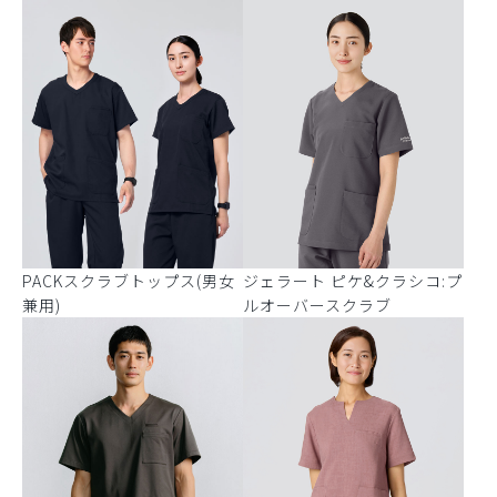
PACKスクラブトップス(男女
ジェラート ピケ&クラシコ:プ
兼用)
ルオーバースクラブ