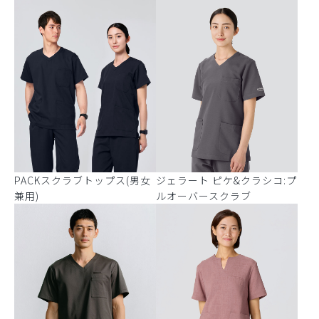
PACKスクラブトップス(男女
ジェラート ピケ&クラシコ:プ
兼用)
ルオーバースクラブ