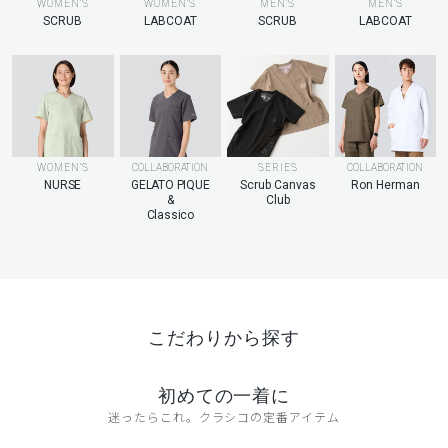
MEN’S
WOMEN’S
WOMEN’S
MEN’S
LABCOAT
SCRUB
LABCOAT
SCRUB
WOMEN’S
COLLABORATION
SERIES
COLLABORATION
NURSE
GELATO PIQUE
Scrub Canvas
Ron Herman
&
Club
Classico
こだわりから探す
初めての一着に
迷ったらこれ。クラシコの定番アイテム