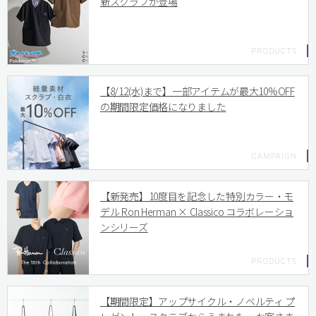
新スクラブが登場
【8/12(水)まで】一部アイテムが最大10%OFF
の期間限定価格になりました
【新発売】10度目を記念した特別カラー・モ
デル Ron Herman × Classico コラボレーショ
ンシリーズ
【期間限定】アップサイクル・ノベルティ プ