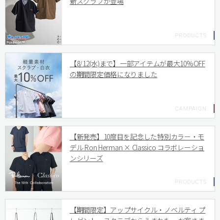
新スクラブが登場
【8/12(水)まで】一部アイテムが最大10%OFF
の期間限定価格になりました
【新発売】10度目を記念した特別カラー・モ
デル Ron Herman × Classico コラボレーショ
ンシリーズ
【期間限定】アップサイクル・ノベルティ プ