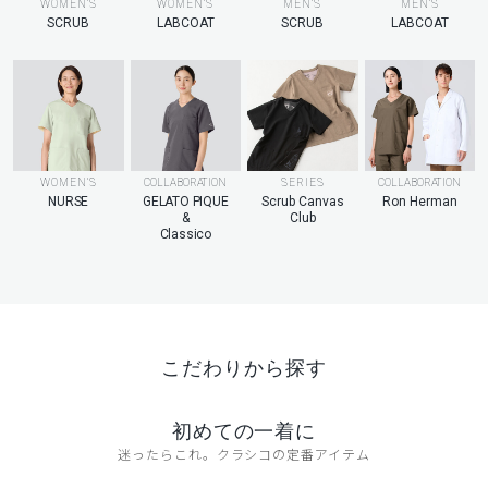
MEN’S
WOMEN’S
WOMEN’S
MEN’S
LABCOAT
SCRUB
LABCOAT
SCRUB
WOMEN’S
COLLABORATION
SERIES
COLLABORATION
NURSE
GELATO PIQUE
Scrub Canvas
Ron Herman
&
Club
Classico
こだわりから探す
初めての一着に
迷ったらこれ。クラシコの定番アイテム