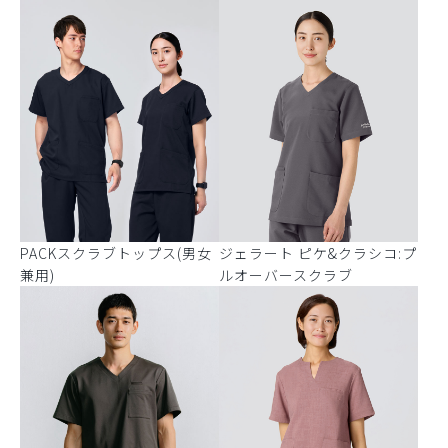
PACKスクラブトップス(男女
ジェラート ピケ&クラシコ:プ
兼用)
ルオーバースクラブ