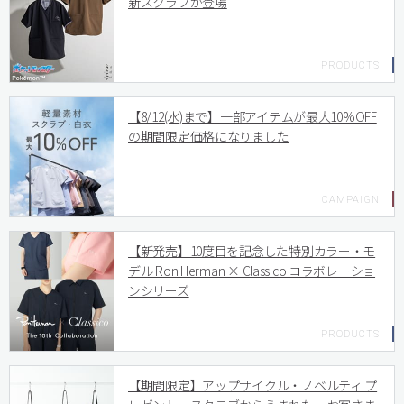
新スクラブが登場
【8/12(水)まで】一部アイテムが最大10%OFF
の期間限定価格になりました
【新発売】10度目を記念した特別カラー・モ
デル Ron Herman × Classico コラボレーショ
ンシリーズ
【期間限定】アップサイクル・ノベルティ プ