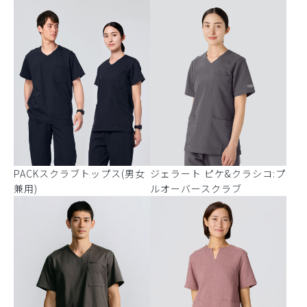
PACKスクラブトップス(男女
ジェラート ピケ&クラシコ:プ
兼用)
ルオーバースクラブ