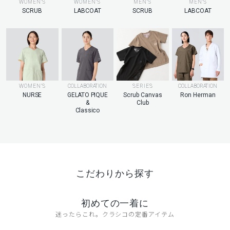
MEN’S
WOMEN’S
WOMEN’S
MEN’S
LABCOAT
SCRUB
LABCOAT
SCRUB
WOMEN’S
COLLABORATION
SERIES
COLLABORATION
NURSE
GELATO PIQUE
Scrub Canvas
Ron Herman
&
Club
Classico
こだわりから探す
初めての一着に
迷ったらこれ。クラシコの定番アイテム