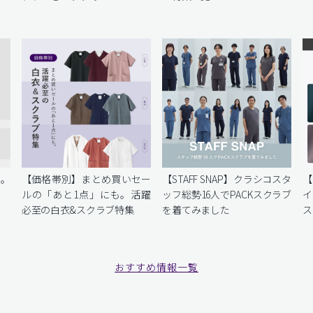
を。
【価格帯別】まとめ買いセー
【STAFF SNAP】クラシコスタ
【
ルの「あと1点」にも。活躍
ッフ総勢16人でPACKスクラブ
イ
必至の白衣&スクラブ特集
を着てみました
ス
おすすめ情報一覧