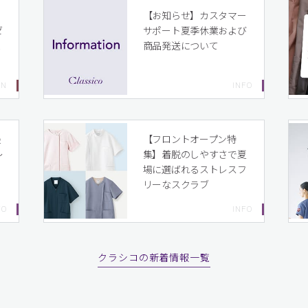
イ
【お知らせ】カスタマー
ゼ
サポート夏季休業および
ま
商品発送について
り
最
【フロントオープン特
〜
集】着脱のしやすさで夏
場に選ばれるストレスフ
リーなスクラブ
クラシコの新着情報一覧