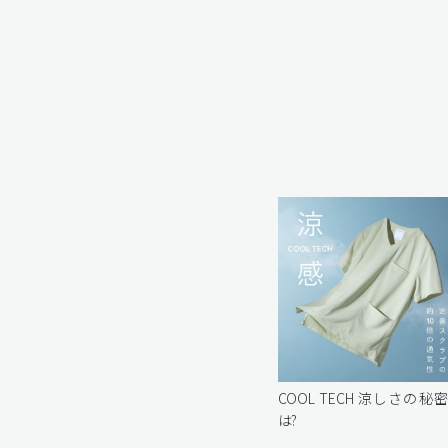
COOL TECH 涼しさの秘
は?