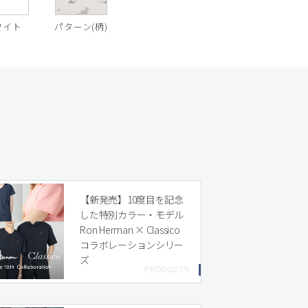
ワイト
パターン(柄)
【新発売】10度目を記念
した特別カラー・モデル
Ron Herman × Classico
コラボレーションシリー
ズ