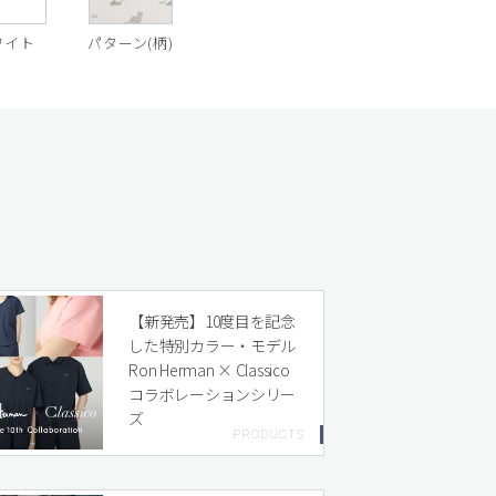
ワイト
パターン(柄)
【新発売】10度目を記念
した特別カラー・モデル
Ron Herman × Classico
コラボレーションシリー
ズ