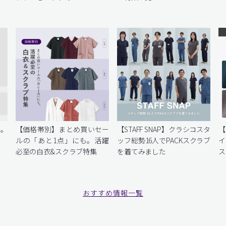
を。
【価格帯別】まとめ買いセー
【STAFF SNAP】クラシコスタ
【
ルの「あと1点」にも。活躍
ッフ総勢16人でPACKスクラブ
イ
必至の白衣&スクラブ特集
を着てみました
ス
おすすめ情報一覧