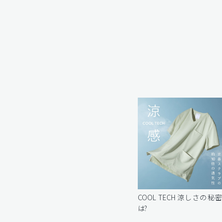
COOL TECH 涼しさの秘
は?