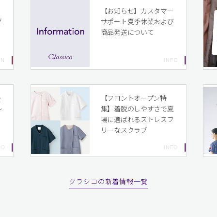
イ
【お知らせ】カスタマー
ゼ
サポート夏季休業および
ま
商品発送について
り
最
【フロントオープン特
〜
集】着脱のしやすさで夏
場に選ばれるストレスフ
リーなスクラブ
クラシコの新着情報一覧