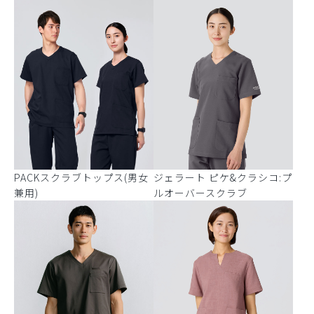
PACKスクラブトップス(男女
ジェラート ピケ&クラシコ:プ
兼用)
ルオーバースクラブ