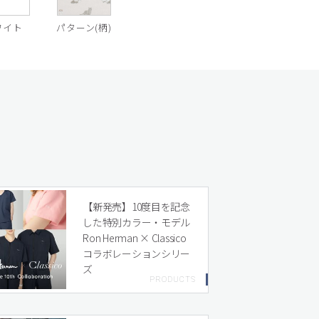
ワイト
パターン(柄)
【新発売】10度目を記念
した特別カラー・モデル
Ron Herman × Classico
コラボレーションシリー
ズ