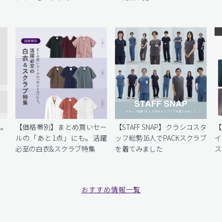
を。
【価格帯別】まとめ買いセー
【STAFF SNAP】クラシコスタ
【
ルの「あと1点」にも。活躍
ッフ総勢16人でPACKスクラブ
イ
必至の白衣&スクラブ特集
を着てみました
ス
おすすめ情報一覧