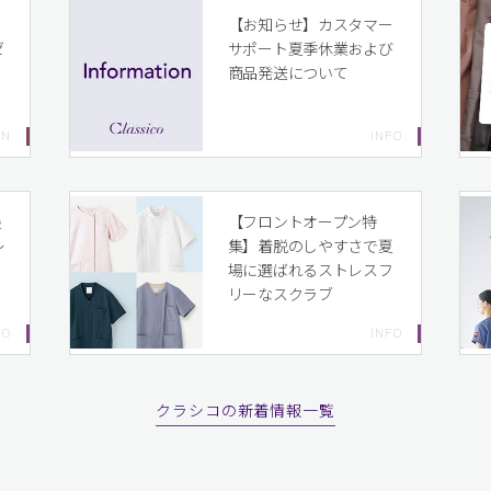
イ
【お知らせ】カスタマー
ゼ
サポート夏季休業および
ま
商品発送について
り
最
【フロントオープン特
〜
集】着脱のしやすさで夏
場に選ばれるストレスフ
リーなスクラブ
クラシコの新着情報一覧