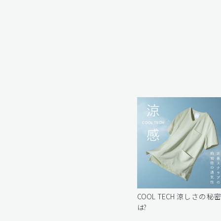
COOL TECH 涼しさの秘
は?