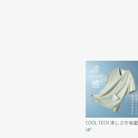
COOL TECH 涼しさの秘
は?