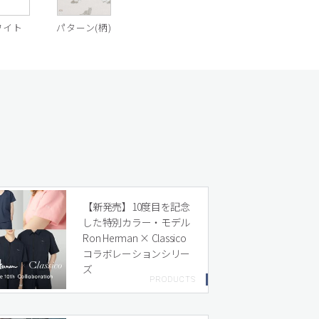
ワイト
パターン(柄)
【新発売】10度目を記念
した特別カラー・モデル
Ron Herman × Classico
コラボレーションシリー
ズ