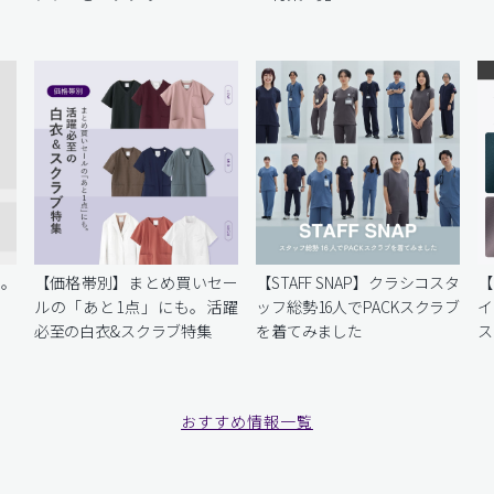
を。
【価格帯別】まとめ買いセー
【STAFF SNAP】クラシコスタ
【
ルの「あと1点」にも。活躍
ッフ総勢16人でPACKスクラブ
イ
必至の白衣&スクラブ特集
を着てみました
ス
おすすめ情報一覧