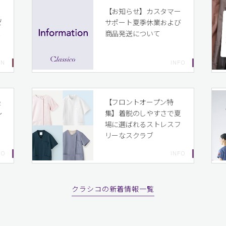
イ
【お知らせ】カスタマー
ゼ
サポート夏季休業および
ま
商品発送について
り
最
【フロントオープン特
〜
集】着脱のしやすさで夏
場に選ばれるストレスフ
リーなスクラブ
クラシコの新着情報一覧