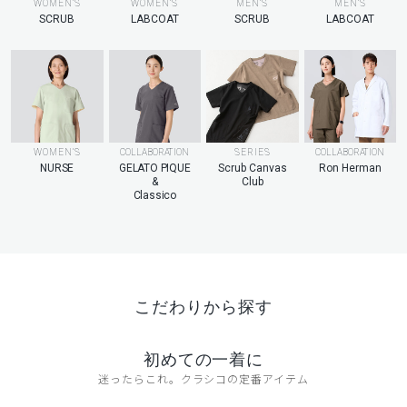
MEN’S
WOMEN’S
WOMEN’S
MEN’S
LABCOAT
SCRUB
LABCOAT
SCRUB
WOMEN’S
COLLABORATION
SERIES
COLLABORATION
NURSE
GELATO PIQUE
Scrub Canvas
Ron Herman
&
Club
Classico
こだわりから探す
初めての一着に
迷ったらこれ。クラシコの定番アイテム