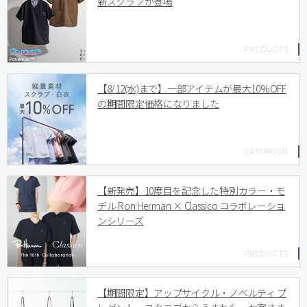
新スクラブが登場
【8/12(水)まで】一部アイテムが最大10%OFF
の期間限定価格になりました
【新発売】10度目を記念した特別カラー・モ
デル Ron Herman × Classico コラボレーショ
ンシリーズ
【期間限定】アップサイクル・ノベルティ プ