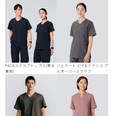
PACKスクラブトップス(男女
ジェラート ピケ&クラシコ:プ
兼用)
ルオーバースクラブ