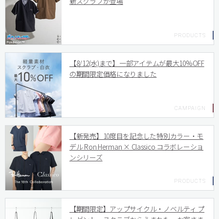
新スクラブが登場
【8/12(水)まで】一部アイテムが最大10%OFF
の期間限定価格になりました
【新発売】10度目を記念した特別カラー・モ
デル Ron Herman × Classico コラボレーショ
ンシリーズ
【期間限定】アップサイクル・ノベルティ プ