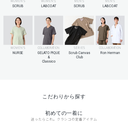
MEN’S
WOMEN’S
WOMEN’S
MEN’S
LABCOAT
SCRUB
LABCOAT
SCRUB
WOMEN’S
COLLABORATION
SERIES
COLLABORATION
NURSE
GELATO PIQUE
Scrub Canvas
Ron Herman
&
Club
Classico
こだわりから探す
初めての一着に
迷ったらこれ。クラシコの定番アイテム