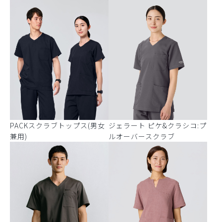
PACKスクラブトップス(男女
ジェラート ピケ&クラシコ:プ
兼用)
ルオーバースクラブ