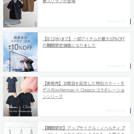
新スクラブが登場
【8/12(水)まで】一部アイテムが最大10%OFF
の期間限定価格になりました
【新発売】10度目を記念した特別カラー・モ
デル Ron Herman × Classico コラボレーショ
ンシリーズ
【期間限定】アップサイクル・ノベルティ プ