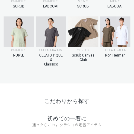
MEN’S
WOMEN’S
WOMEN’S
MEN’S
LABCOAT
SCRUB
LABCOAT
SCRUB
WOMEN’S
COLLABORATION
SERIES
COLLABORATION
NURSE
GELATO PIQUE
Scrub Canvas
Ron Herman
&
Club
Classico
こだわりから探す
初めての一着に
迷ったらこれ。クラシコの定番アイテム