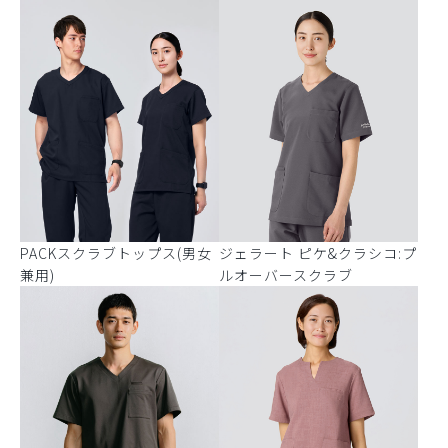
PACKスクラブトップス(男女
ジェラート ピケ&クラシコ:プ
兼用)
ルオーバースクラブ