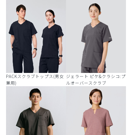
PACKスクラブトップス(男女
ジェラート ピケ&クラシコ:プ
兼用)
ルオーバースクラブ