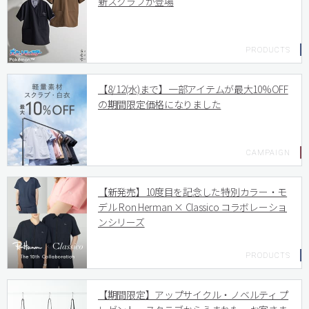
新スクラブが登場
【8/12(水)まで】一部アイテムが最大10%OFF
の期間限定価格になりました
【新発売】10度目を記念した特別カラー・モ
デル Ron Herman × Classico コラボレーショ
ンシリーズ
【期間限定】アップサイクル・ノベルティ プ