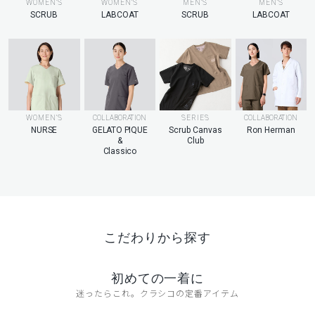
MEN’S
WOMEN’S
WOMEN’S
MEN’S
LABCOAT
SCRUB
LABCOAT
SCRUB
WOMEN’S
COLLABORATION
SERIES
COLLABORATION
NURSE
GELATO PIQUE
Scrub Canvas
Ron Herman
&
Club
Classico
こだわりから探す
初めての一着に
迷ったらこれ。クラシコの定番アイテム