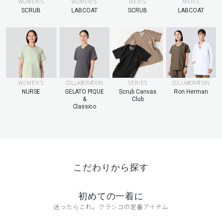
MEN’S
WOMEN’S
WOMEN’S
MEN’S
LABCOAT
SCRUB
LABCOAT
SCRUB
WOMEN’S
COLLABORATION
SERIES
COLLABORATION
NURSE
GELATO PIQUE
Scrub Canvas
Ron Herman
&
Club
Classico
こだわりから探す
初めての一着に
迷ったらこれ。クラシコの定番アイテム