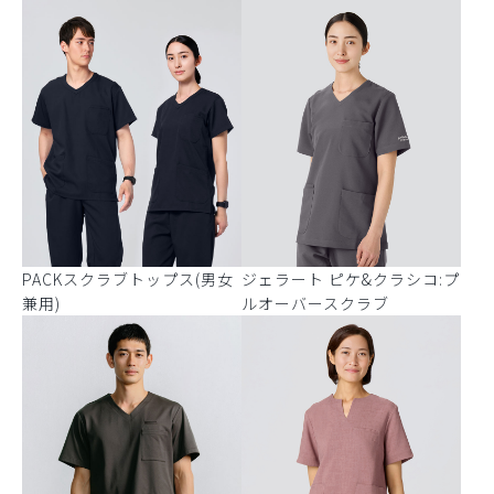
PACKスクラブトップス(男女
ジェラート ピケ&クラシコ:プ
兼用)
ルオーバースクラブ