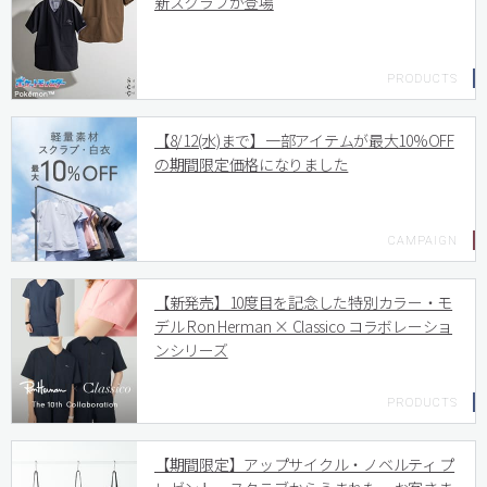
新スクラブが登場
【8/12(水)まで】一部アイテムが最大10%OFF
の期間限定価格になりました
【新発売】10度目を記念した特別カラー・モ
デル Ron Herman × Classico コラボレーショ
ンシリーズ
【期間限定】アップサイクル・ノベルティ プ