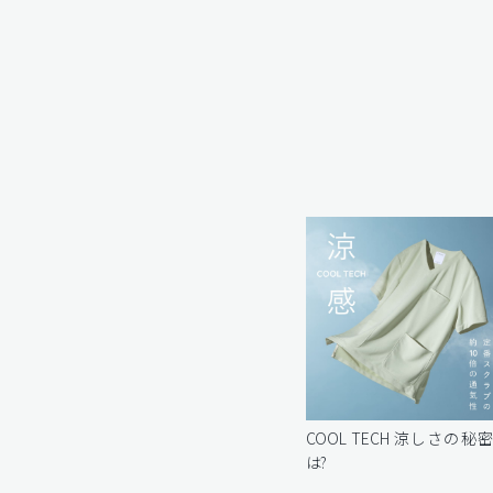
COOL TECH 涼しさの秘
は?