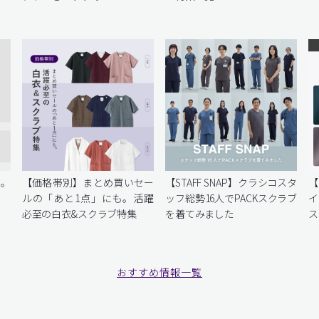
を。
【価格帯別】まとめ買いセー
【STAFF SNAP】クラシコスタ
【
ルの「あと1点」にも。活躍
ッフ総勢16人でPACKスクラブ
イ
必至の白衣&スクラブ特集
を着てみました
ス
おすすめ情報一覧