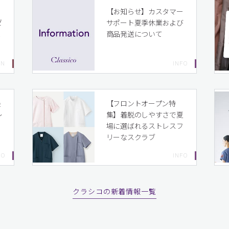
イ
【お知らせ】カスタマー
ゼ
サポート夏季休業および
ま
商品発送について
り
最
【フロントオープン特
〜
集】着脱のしやすさで夏
場に選ばれるストレスフ
リーなスクラブ
クラシコの新着情報一覧