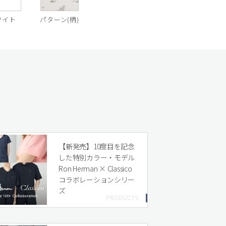
ワイト
パターン(柄)
【新発売】10度目を記念
した特別カラー・モデル
Ron Herman × Classico
コラボレーションシリー
ズ