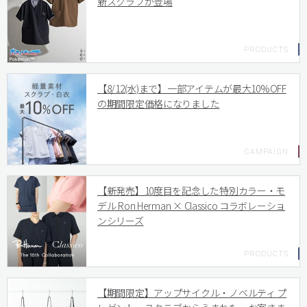
新スクラブが登場
【8/12(水)まで】一部アイテムが最大10%OFF
の期間限定価格になりました
【新発売】10度目を記念した特別カラー・モ
デル Ron Herman × Classico コラボレーショ
ンシリーズ
【期間限定】アップサイクル・ノベルティ プ