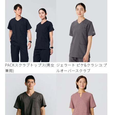
PACKスクラブトップス(男女
ジェラート ピケ&クラシコ:プ
兼用)
ルオーバースクラブ