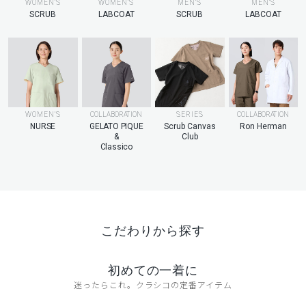
MEN’S
WOMEN’S
WOMEN’S
MEN’S
LABCOAT
SCRUB
LABCOAT
SCRUB
WOMEN’S
COLLABORATION
SERIES
COLLABORATION
NURSE
GELATO PIQUE
Scrub Canvas
Ron Herman
&
Club
Classico
こだわりから探す
初めての一着に
迷ったらこれ。クラシコの定番アイテム